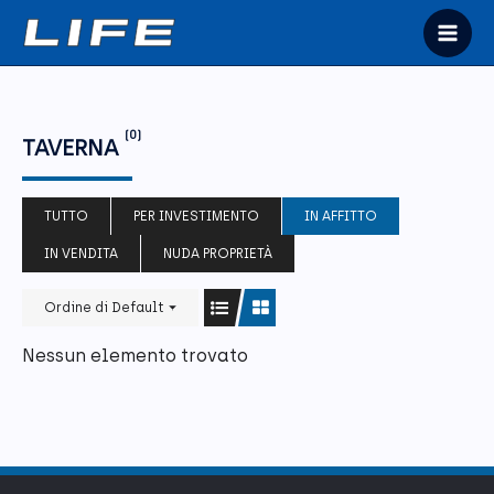
Vai
al
Mai
contenuto
Men
(0)
TAVERNA
TUTTO
PER INVESTIMENTO
IN AFFITTO
IN VENDITA
NUDA PROPRIETÀ
Ordine di Default
Nessun elemento trovato