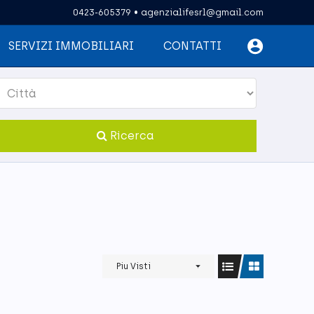
0423-605379
•
agenzialifesrl@gmail.com
SERVIZI IMMOBILIARI
CONTATTI
Ricerca
Piu Visti