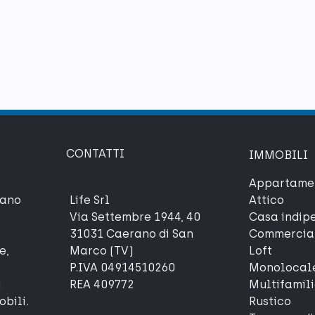
CONTATTI
IMMOBILI
Appartame
rano
Life Srl
Attico
Via Settembre 1944, 40
Casa indip
i
31031 Caerano di San
Commercia
e,
Marco (TV)
Loft
P.IVA 04914510260
Monolocal
i
REA 409772
Multifamil
obili.
Rustico