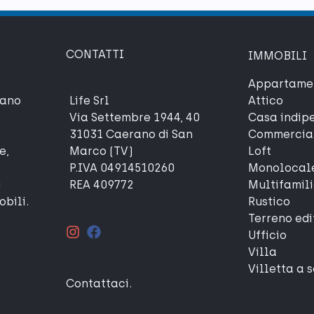
CONTATTI
IMMOBILI
Appartame
rano
Life Srl
Attico
Via Settembre 1944, 40
Casa indip
i
31031 Caerano di San
Commercia
e,
Marco (TV)
Loft
P.IVA 04914510260
Monolocal
i
REA 409772
Multifamil
obili.
Rustico
Terreno edi
Ufficio
Villa
Villetta a 
Contattaci
.