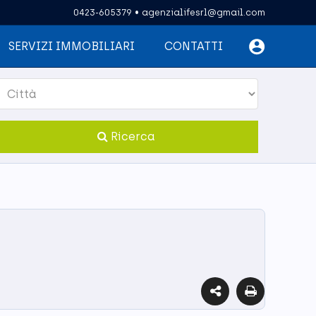
0423-605379
•
agenzialifesrl@gmail.com
SERVIZI IMMOBILIARI
CONTATTI
Ricerca