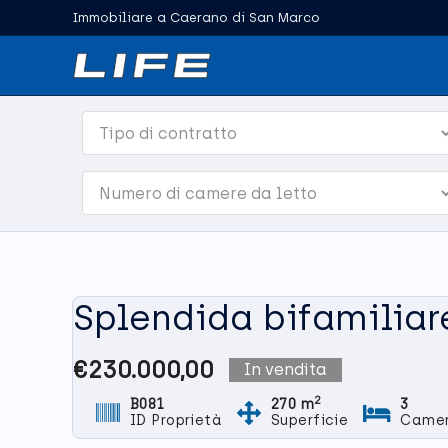
Vai
Immobiliare a Caerano di San Marco
al
contenuto
Splendida bifamiliar
€230.000,00
In vendita
2
B081
270 m
3
ID Proprietà
Superficie
Camer