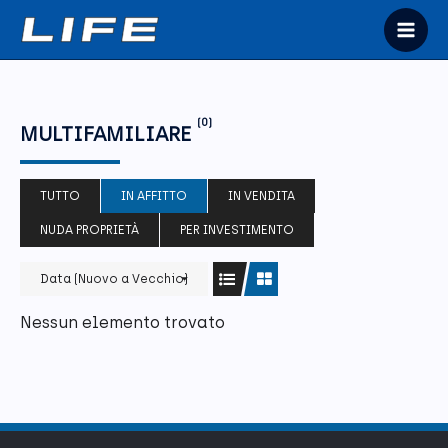
Vai
al
Mai
contenuto
Men
(0)
MULTIFAMILIARE
TUTTO
IN AFFITTO
IN VENDITA
NUDA PROPRIETÀ
PER INVESTIMENTO
Data (Nuovo a Vecchio)
Nessun elemento trovato