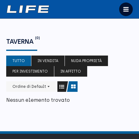
Vai
al
Mai
contenuto
Men
(0)
TAVERNA
TUTTO
IN VENDITA
NUDA PROPRIETÀ
PER INVESTIMENTO
IN AFFITTO
Ordine di Default
Nessun elemento trovato