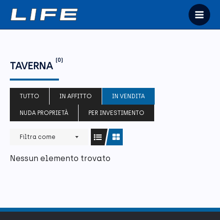
Vai
al
Mai
contenuto
Men
(0)
TAVERNA
TUTTO
IN AFFITTO
IN VENDITA
NUDA PROPRIETÀ
PER INVESTIMENTO
Filtra come
Nessun elemento trovato