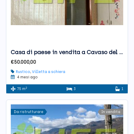
Casa di paese in vendita a Cavaso del Tomba
€50.000,00
Rustico
,
Villetta a schiera
4 mesi ago
2
75 m
3
1
Da ristrutturare
In vendita