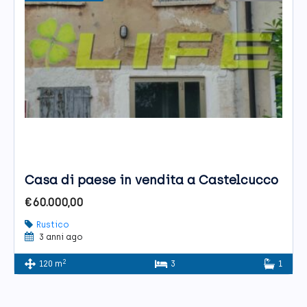
Casa di paese in vendita a Castelcucco
€60.000,00
Rustico
3 anni ago
2
120 m
3
1