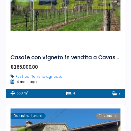
Casale con vigneto in vendita a Cavaso del Tomba
€185.000,00
Rustico
,
Terreno agricolo
4 mesi ago
2
330 m
4
2
Da ristrutturare
In vendita