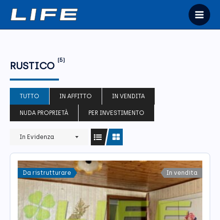
Vai
al
Mai
contenuto
Men
(5)
RUSTICO
TUTTO
IN AFFITTO
IN VENDITA
NUDA PROPRIETÀ
PER INVESTIMENTO
In Evidenza
Da ristrutturare
In vendita